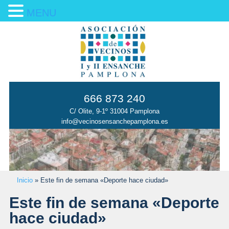
MENU
666 873 240
C/ Olite, 9-1º 31004 Pamplona
info@vecinosensanchepamplona.es
Inicio
»
Este fin de semana «Deporte hace ciudad»
Este fin de semana «Deporte
hace ciudad»