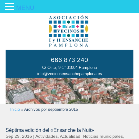
MENU
666 873 240
C/ Olite, 9-1º 31004 Pamplona
info@vecinosensanchepamplona.es
Inicio
»
Archivos por septiembre 2016
Séptima edición del «Ensanche la Nuit»
Sep 29, 2016
|
Actividades
,
Actualidad
,
Noticias municipales
,