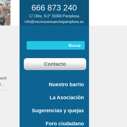
666 873 240
C/ Olite, 9-1º 31004 Pamplona
Texto2
info@vecinosensanchepamplona.es
Contacto
oció
Nuestro barrio
...
La Asociación
Sugerencias y quejas
Foro ciudadano