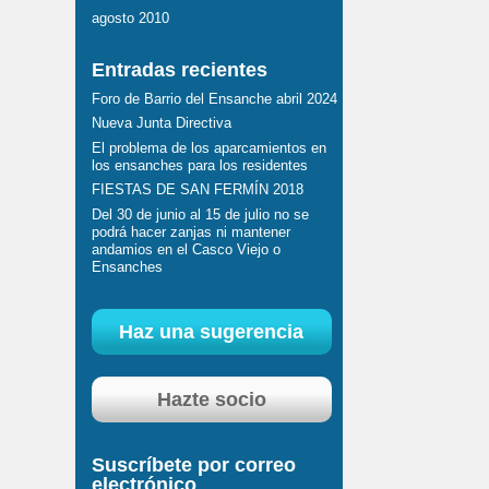
agosto 2010
Entradas recientes
Foro de Barrio del Ensanche abril 2024
Nueva Junta Directiva
El problema de los aparcamientos en
los ensanches para los residentes
FIESTAS DE SAN FERMÍN 2018
Del 30 de junio al 15 de julio no se
podrá hacer zanjas ni mantener
andamios en el Casco Viejo o
Ensanches
Haz una sugerencia
Hazte socio
Suscríbete por correo
electrónico